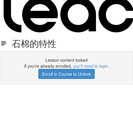
石棉的特性
Lesson content locked
If you're already enrolled,
you'll need to login
.
Enroll in Course to Unlock