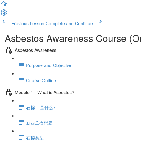
Previous Lesson
Complete and Continue
Asbestos Awareness Course (On
Asbestos Awareness
Purpose and Objective
Course Outline
Module 1 - What is Asbestos?
石棉 – 是什么?
新西兰石棉史
石棉类型