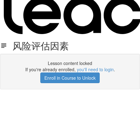
风险评估因素
Lesson content locked
If you're already enrolled,
you'll need to login
.
Enroll in Course to Unlock