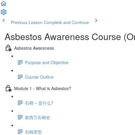
Previous Lesson
Complete and Continue
Asbestos Awareness Course (On
Asbestos Awareness
Purpose and Objective
Course Outline
Module 1 - What is Asbestos?
石棉 – 是什么?
新西兰石棉史
石棉类型