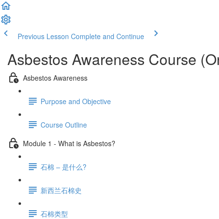
Previous Lesson
Complete and Continue
Asbestos Awareness Course (On
Asbestos Awareness
Purpose and Objective
Course Outline
Module 1 - What is Asbestos?
石棉 – 是什么?
新西兰石棉史
石棉类型